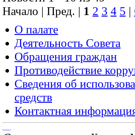
Начало | Пред. |
1
2
3
4
5
|
О палате
Деятельность Совета
Обращения граждан
Противодействие корр
Сведения об использо
средств
Контактная информаци