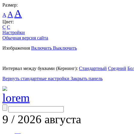
Размер:
A
A
A
Цвет:
C
C
Настройки
Обычная версия сайта
Изображения
Включить
Выключить
Интервал между буквами
(Кернинг)
:
Стандартный
Средний
Бо
Вернуть стандартные настройки
Закрыть панель
9
/
2026
августа